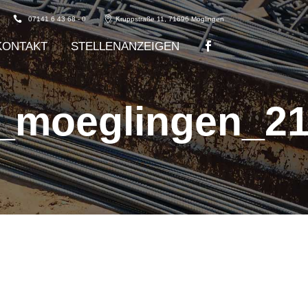
07141 6 43 68 - 0
Kruppstraße 11, 71696 Möglingen
KONTAKT
STELLENANZEIGEN
u_moeglingen_2