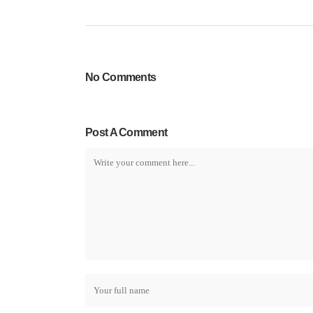
No Comments
Post A Comment
Lutz Krieg Straßen- und Tiefbau GmbH
Kruppstraße 11
71696 Möglingen
Deutschland