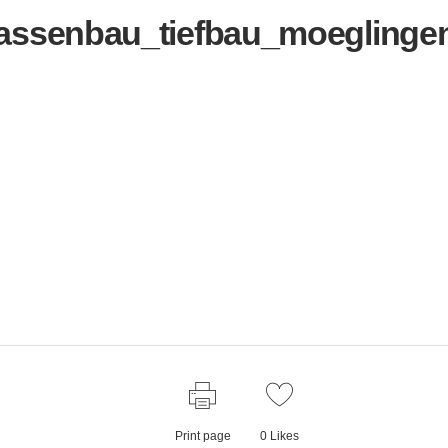
rassenbau_tiefbau_moeglinge
Print page
0
Likes