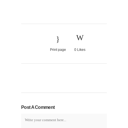
Print page
0
Likes
Post A Comment