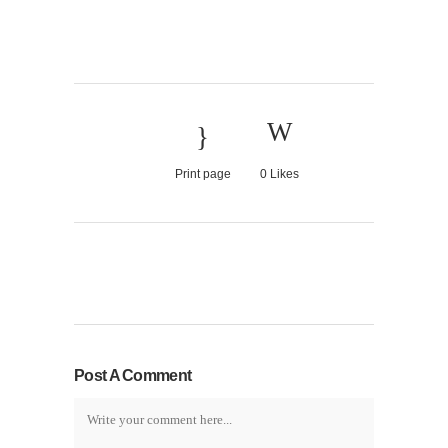
Print page
0
Likes
Post A Comment