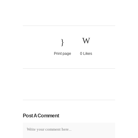
Print page
0
Likes
Post A Comment